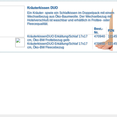
Kräuterkissen DUO
Ein Kräuter- spwie ein Schlafkissen im Doppelpack mit einem
Wechselbezug aus Öko-Baumwolle. Der Wechselbezug mit
Hotelverschluß ist waschbar und erhältlich in Frottee- oder
Fleecequalität.
Best.-
PZN
Nr.
KräuterkissenDUO Erkältung/Schlaf 17x17
470940
12145
cm, Öko-BW Frottebezug gelb
KräuterkissenDUO Erkältung/Schlaf 17x17
470950
12145
cm, Öko-BW Fleecebezug